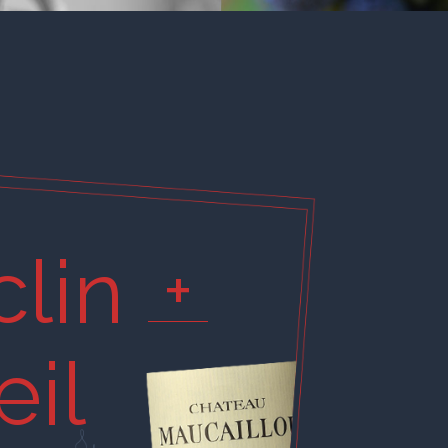
clin
+
œil