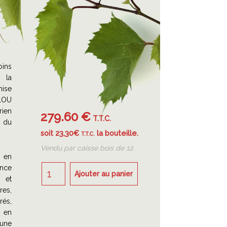
oins
 la
mise
LLOU
rien
279.60 €
T.T.C.
 du
soit 23,30€
la bouteille.
T.T.C.
Vendu par caisse bois de 12.
 en
ance
 et
res,
rés,
t en
 une