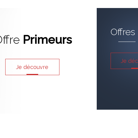
Offres
ffre
Primeurs
Je dé
Je découvre