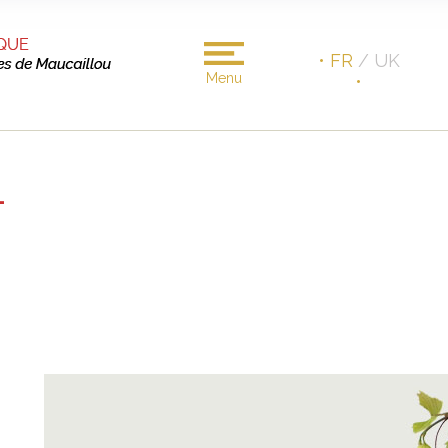
• FR
/ UK
Menu
•
-