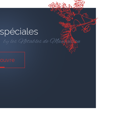
 spéciales
by les Notables de Maucaillou
couvre