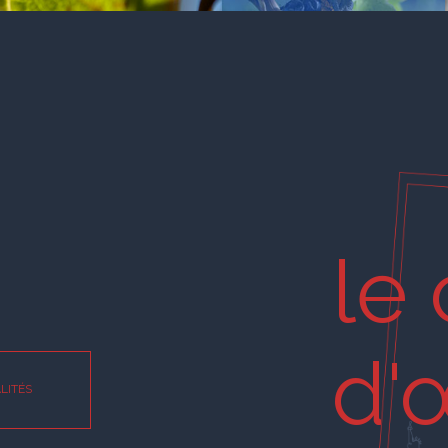
le 
d'
LITÉS