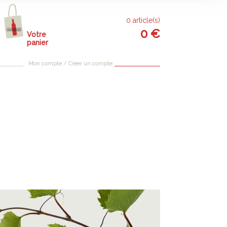
0
article(s)
0
€
Votre
panier
Mon compte / Créer un compte