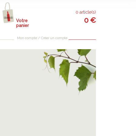
0
article(s)
0
€
Votre
panier
Mon compte / Créer un compte